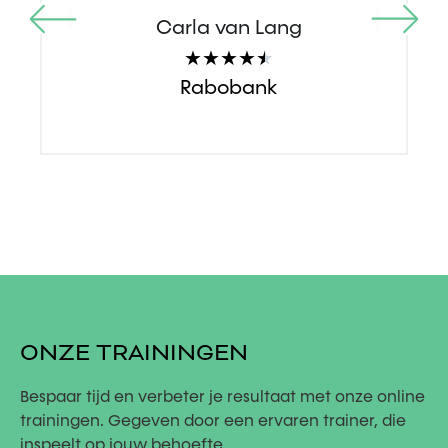
Carla van Lang
★
★
★
★
★
Rabobank
ONZE TRAININGEN
Bespaar tijd en verbeter je resultaat met onze online
trainingen. Gegeven door een ervaren trainer, die
inspeelt op jouw behoefte.