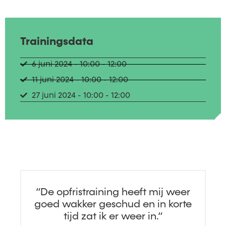
Trainingsdata
6 juni 2024 - 10:00 - 12:00
11 juni 2024 - 10:00 - 12:00
27 juni 2024 - 10:00 - 12:00
“De opfristraining heeft mij weer
goed wakker geschud en in korte
g
tijd zat ik er weer in.“