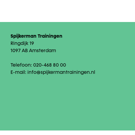
Spijkerman Trainingen
Ringdijk 19
1097 AB Amsterdam
Telefoon:
020-468 80 00
E-mail:
info@spijkermantrainingen.nl