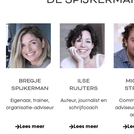
BREGJE
ILSE
MI
SPIJKERMAN
RUIJTERS
ST
Eigenaar, trainer,
Auteur, journalist en
Commu
organisatie-adviseur
schrijfcoach
adviseur
a
Lees meer
Lees meer
Le