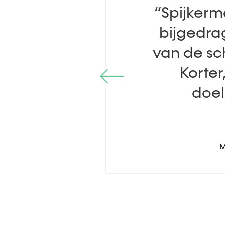
“Spijkerm
bijgedra
van de sc
Korter
doel
M