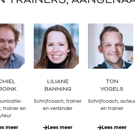
CHIEL
LILIANE
TON
ROINK
BANNING
VOGELS
nicatie-
Schrijfcoach, trainer
Schrijfcoach, auteu
, trainer en
en verbinder
en trainer
uteur
es meer
Lees meer
Lees meer