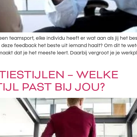
een teamsport, elke individu heeft er wat aan als jij het be
t deze feedback het beste uit iemand haalt? Om dit te wete
kt dat je het meeste leert. Daarbij vergroot je je werkpl
IESTIJLEN – WELKE
JL PAST BIJ JOU?