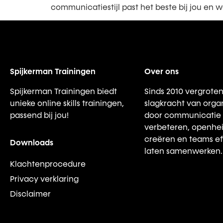
communicatiestijl past het beste bij jou en w
Spijkerman Trainingen
Over ons
Spijkerman Trainingen biedt
Sinds 2010 vergroten
unieke online skills trainingen,
slagkracht van organ
passend bij jou!
door communicatie 
verbeteren, openhei
creëren en teams ef
Downloads
laten samenwerken.
Klachtenprocedure
Privacy verklaring
Disclaimer