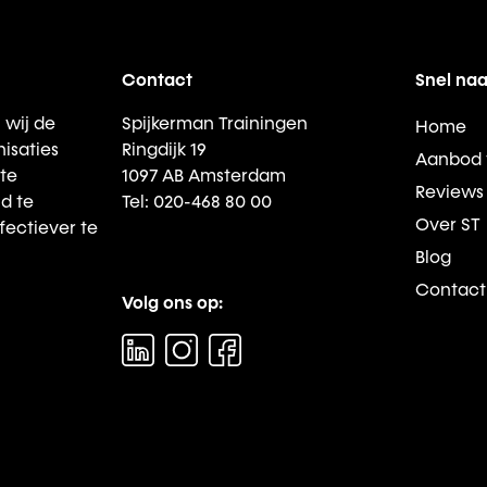
Contact
Snel naa
 wij de
Spijkerman Trainingen
Home
isaties
Ringdijk 19
Aanbod 
te
1097 AB Amsterdam
Reviews
d te
Tel: 020-468 80 00
Over ST
fectiever te
Blog
Contact
Volg ons op: